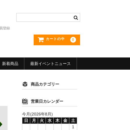
員登録
カートの中
0
新着商品
最新イベントニュース
商品カテゴリー
営業日カレンダー
今月(2026年8月)
日
月
火
水
木
金
土
1