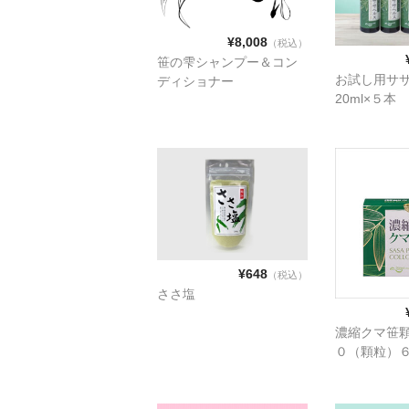
¥8,008
（税込）
笹の雫シャンプー＆コン
お試し用サ
ディショナー
20ml×５
¥648
（税込）
ささ塩
濃縮クマ笹顆
０（顆粒）