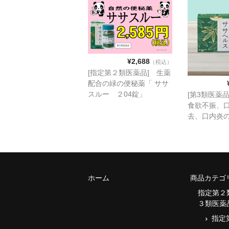
¥2,688
（税込）
[指定第２類医薬品] 生薬
配合の緑の便秘薬「 ササ
スルー ２04錠」
[第3類医薬品
食欲不振、
去、口内炎
ヘルス」
ホーム
商品カテゴ
指定第２
３類医薬
指定