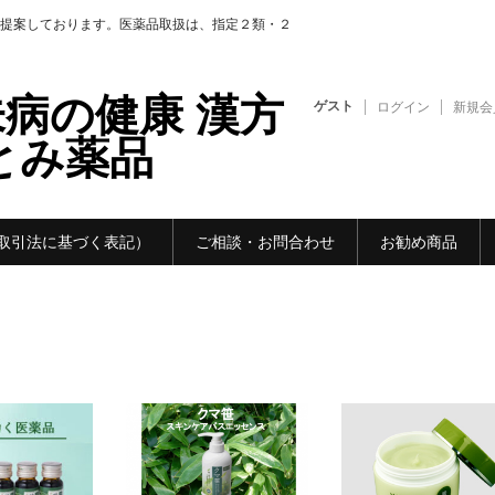
提案しております。医薬品取扱は、指定２類・２
病の健康 漢方
ゲスト
ログイン
新規会
るとみ薬品
取引法に基づく表記）
ご相談・お問合わせ
お勧め商品