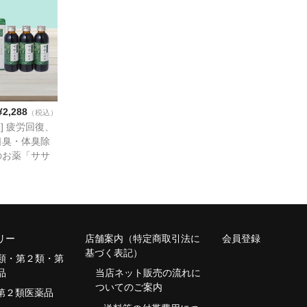
¥2,288
（税込）
] 疲労回復、
口臭・体臭除
のお薬「ササ
リー
店舗案内（特定商取引法に
会員登録
基づく表記）
類・第２類・第
品
当店ネット販売の流れに
ついてのご案内
第２類医薬品