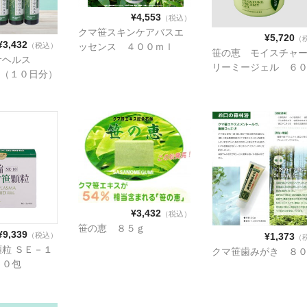
¥4,553
（税込）
クマ笹スキンケアバスエ
¥5,720
（
¥3,432
ッセンス ４００ｍｌ
（税込）
笹の恵 モイスチャ
サヘルス
リーミージェル ６
本 （１０日分）
¥3,432
（税込）
笹の恵 ８５ｇ
¥9,339
¥1,373
（税込）
（
粒 ＳＥ－１
クマ笹歯みがき ８
６０包