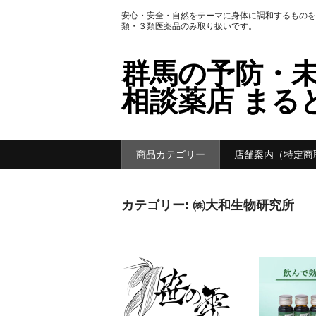
安心・安全・自然をテーマに身体に調和するものを
類・３類医薬品のみ取り扱いです。
群馬の予防・未
相談薬店 ま
商品カテゴリー
店舗案内（特定商
カテゴリー:
㈱大和生物研究所